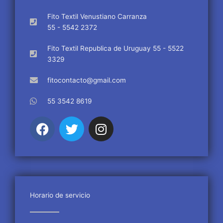
Fito Textil Venustiano Carranza
55 - 5542 2372
Fito Textil Republica de Uruguay 55 - 5522
3329
fitocontacto@gmail.com
55 3542 8619
F
T
I
a
w
n
c
i
s
e
t
t
b
t
a
o
e
g
o
r
r
Horario de servicio
k
a
m