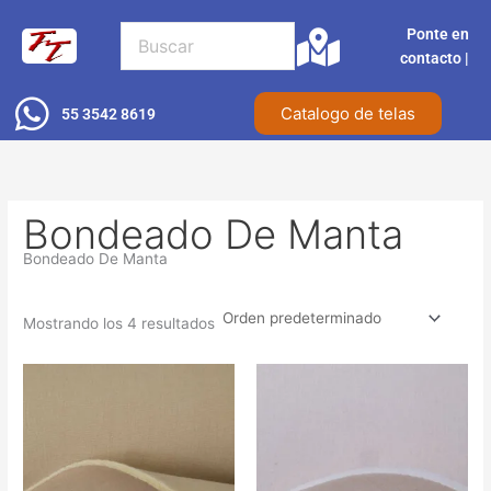
Ir
Ponte en
al
contacto |​
contenido
Catalogo de telas
55 3542 8619
Bondeado De Manta
Bondeado De Manta
Mostrando los 4 resultados