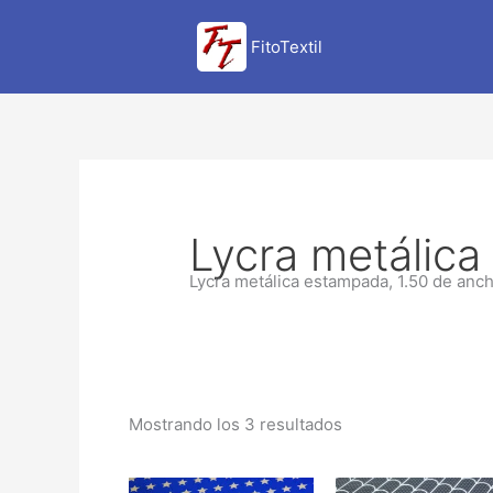
Ir
al
FitoTextil
contenido
Lycra metálic
Lycra metálica estampada, 1.50 de anc
Mostrando los 3 resultados