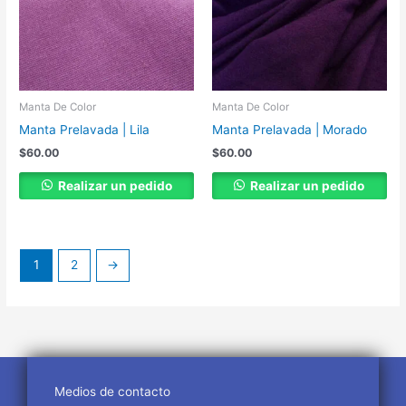
Manta De Color
Manta De Color
Manta Prelavada | Lila
Manta Prelavada | Morado
$
60.00
$
60.00
Realizar un pedido
Realizar un pedido
1
2
→
Medios de contacto