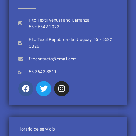
Fito Textil Venustiano Carranza
55 - 5542 2372
Fito Textil Republica de Uruguay 55 - 5522
3329
fitocontacto@gmail.com
55 3542 8619
F
T
I
a
w
n
c
i
s
e
t
t
b
t
a
o
e
g
o
r
r
Horario de servicio