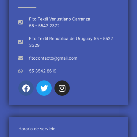
Fito Textil Venustiano Carranza
55 - 5542 2372
Fito Textil Republica de Uruguay 55 - 5522
3329
fitocontacto@gmail.com
55 3542 8619
F
T
I
a
w
n
c
i
s
e
t
t
b
t
a
o
e
g
o
r
r
Horario de servicio