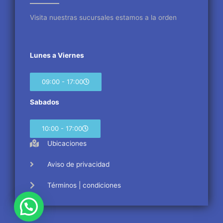
k
a
m
Visita nuestras sucursales estamos a la orden
Lunes a Viernes
09:00 - 17:00
Sabados
10:00 - 17:00
Ubicaciones
Aviso de privacidad
Términos | condiciones