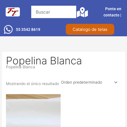
Ir
Ponte en
al
contacto |​
contenido
Catalogo de telas
55 3542 8619
Popelina Blanca
Popelina Blanca
Mostrando el único resultado