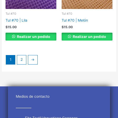
Tul #70
Tul #70
Tul #70 | Lila
Tul #70 | Melón
$
15.00
$
15.00
Realizar un pedido
Realizar un pedido
1
2
→
Medios de contacto
Fito Textil Venustiano Carranza