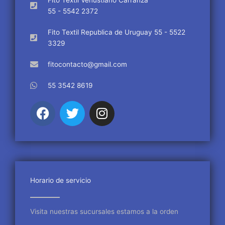
55 - 5542 2372
Fito Textil Republica de Uruguay 55 - 5522
3329
fitocontacto@gmail.com
55 3542 8619
F
T
I
a
w
n
c
i
s
e
t
t
b
t
a
o
e
g
o
r
r
Horario de servicio
k
a
m
Visita nuestras sucursales estamos a la orden