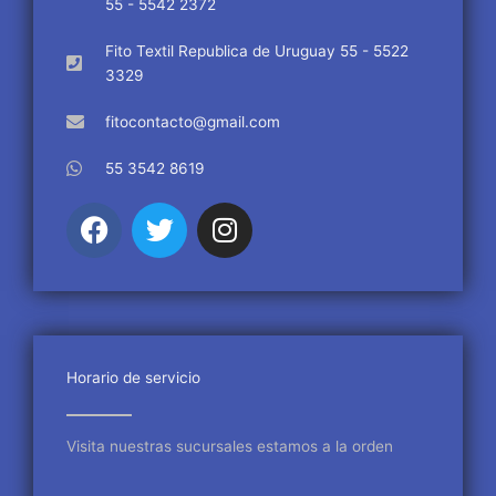
55 - 5542 2372
Fito Textil Republica de Uruguay 55 - 5522
3329
fitocontacto@gmail.com
55 3542 8619
F
T
I
a
w
n
c
i
s
e
t
t
b
t
a
o
e
g
o
r
r
Horario de servicio
k
a
m
Visita nuestras sucursales estamos a la orden