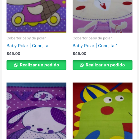
Cobertor baby de polar
Cobertor baby de polar
Baby Polar | Conejita
Baby Polar | Conejita 1
$
45.00
$
45.00
Realizar un pedido
Realizar un pedido