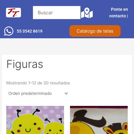
Ir
Ponte en
al
contacto |​
contenido
Catalogo de telas
55 3542 8619
Figuras
Mostrando 1–12 de 30 resultados