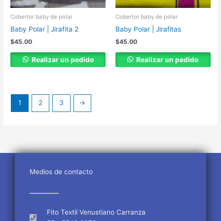
Cobertor baby de polar
Cobertor baby de polar
Baby Polar | Jirafita 2
Baby Polar | Jirafitas
$
45.00
$
45.00
Realizar un pedido
Realizar un pedido
1
2
3
→
Medios de contacto
Fito Textil Venustiano Carranza