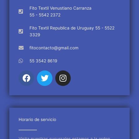
Fito Textil Venustiano Carranza
55 - 5542 2372
Fito Textil Republica de Uruguay 55 - 5522
3329
fitocontacto@gmail.com
55 3542 8619
F
T
I
a
w
n
c
i
s
e
t
t
b
t
a
o
e
g
o
r
r
Horario de servicio
k
a
m
Visita nuestras sucursales estamos a la orden