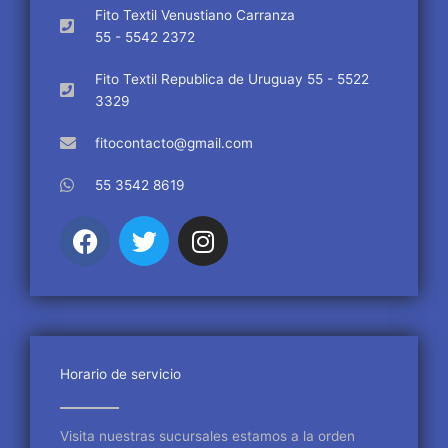
Fito Textil Venustiano Carranza
55 - 5542 2372
Fito Textil Republica de Uruguay 55 - 5522
3329
fitocontacto@gmail.com
55 3542 8619
F
T
I
a
w
n
c
i
s
e
t
t
b
t
a
o
e
g
o
r
r
Horario de servicio
k
a
m
Visita nuestras sucursales estamos a la orden