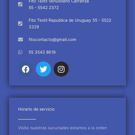
Fito Textil Venustiano Carranza
55 - 5542 2372
Fito Textil Republica de Uruguay 55 - 5522
3329
fitocontacto@gmail.com
55 3542 8619
F
T
I
a
w
n
c
i
s
e
t
t
b
t
a
o
e
g
o
r
r
Horario de servicio
k
a
m
Visita nuestras sucursales estamos a la orden