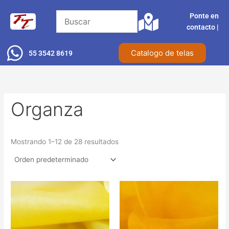
Ir
Ponte en
al
contacto |​
contenido
Catalogo de telas
55 3542 8619
Organza
Mostrando 1–12 de 28 resultados