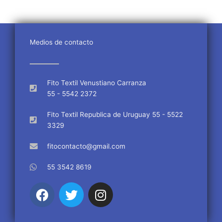
Medios de contacto
Fito Textil Venustiano Carranza
55 - 5542 2372
Fito Textil Republica de Uruguay 55 - 5522
3329
fitocontacto@gmail.com
55 3542 8619
F
T
I
a
w
n
c
i
s