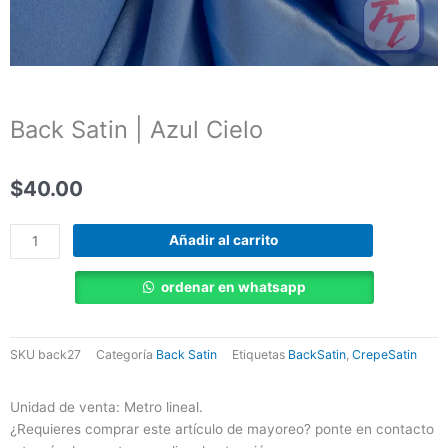
Back Satin | Azul Cielo
$
40.00
Back
Añadir al carrito
Satin
|
ordenar en whatsapp
Azul
Cielo
cantidad
SKU
back27
Categoría
Back Satin
Etiquetas
BackSatin
,
CrepeSatin
Unidad de venta: Metro lineal.
¿Requieres comprar este artículo de mayoreo? ponte en contacto