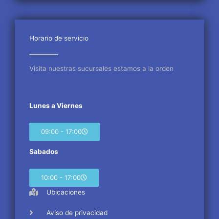
e
t
t
b
t
a
o
e
g
o
r
r
Horario de servicio
k
a
m
Visita nuestras sucursales estamos a la orden
Lunes a Viernes
09:00 - 17:00
Sabados
10:00 - 17:00
Ubicaciones
Aviso de privacidad