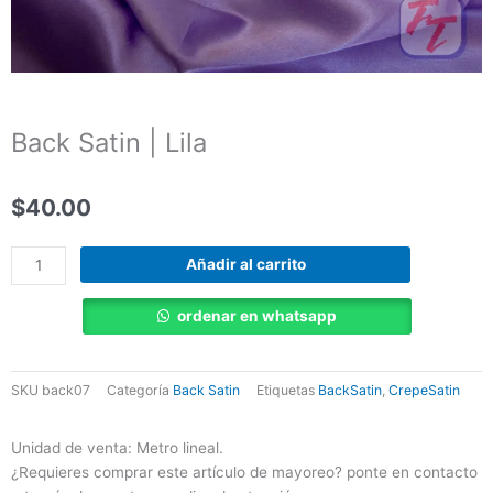
Back Satin | Lila
$
40.00
Back
Añadir al carrito
Satin
|
ordenar en whatsapp
Lila
cantidad
SKU
back07
Categoría
Back Satin
Etiquetas
BackSatin
,
CrepeSatin
Unidad de venta: Metro lineal.
¿Requieres comprar este artículo de mayoreo? ponte en contacto