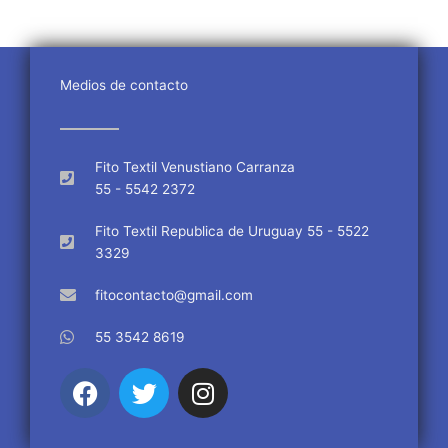
Medios de contacto
Fito Textil Venustiano Carranza
55 - 5542 2372
Fito Textil Republica de Uruguay 55 - 5522
3329
fitocontacto@gmail.com
55 3542 8619
F
T
I
a
w
n
c
i
s