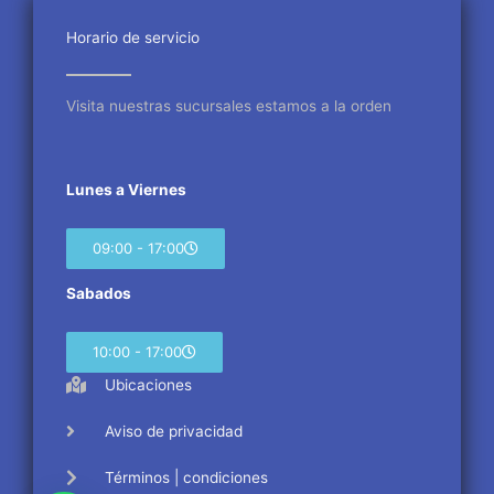
o
e
g
o
r
r
Horario de servicio
k
a
m
Visita nuestras sucursales estamos a la orden
Lunes a Viernes
09:00 - 17:00
Sabados
10:00 - 17:00
Ubicaciones
Aviso de privacidad
Términos | condiciones