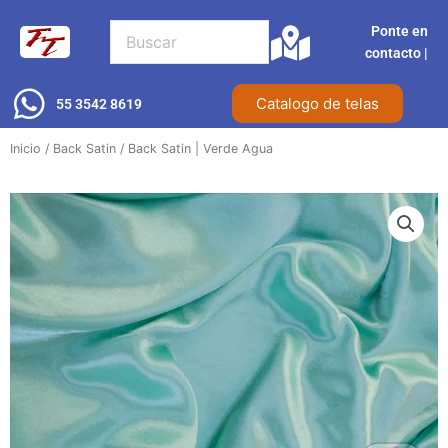
Ir
Ponte en
al
contacto |​
contenido
Catalogo de telas
55 3542 8619
Inicio
/
Back Satin
/ Back Satin | Verde Agua