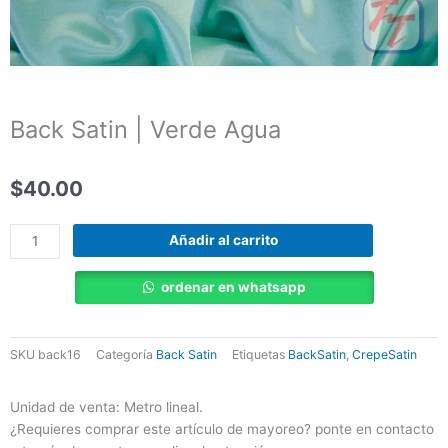
Back Satin | Verde Agua
$
40.00
Back
Añadir al carrito
Satin
|
ordenar en whatsapp
Verde
Agua
cantidad
SKU
back16
Categoría
Back Satin
Etiquetas
BackSatin
,
CrepeSatin
Unidad de venta: Metro lineal.
¿Requieres comprar este artículo de mayoreo? ponte en contacto