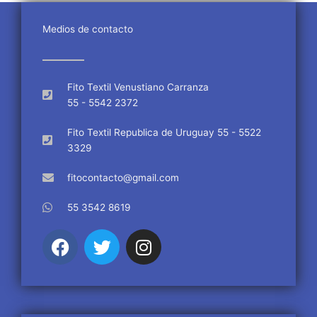
Medios de contacto
Fito Textil Venustiano Carranza
55 - 5542 2372
Fito Textil Republica de Uruguay 55 - 5522
3329
fitocontacto@gmail.com
55 3542 8619
F
T
I
a
w
n
c
i
s
e
t
t
b
t
a