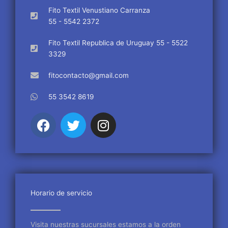
Fito Textil Venustiano Carranza
55 - 5542 2372
Fito Textil Republica de Uruguay 55 - 5522
3329
fitocontacto@gmail.com
55 3542 8619
F
T
I
a
w
n
c
i
s
e
t
t
b
t
a
o
e
g
o
r
r
Horario de servicio
k
a
m
Visita nuestras sucursales estamos a la orden