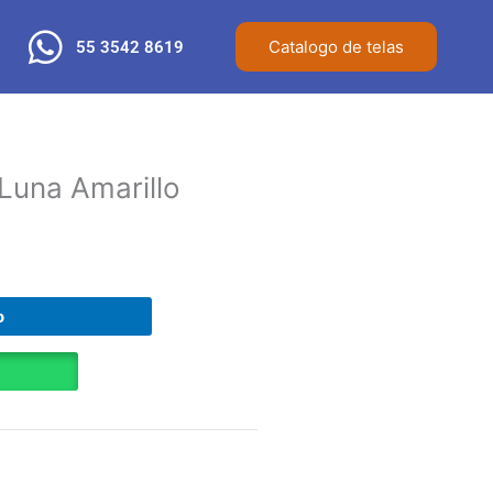
Catalogo de telas
55 3542 8619
Luna Amarillo
o