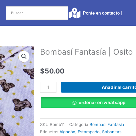
Ponte en contacto |​
Bombasí Fantasía | Osito 
$
50.00
Bombasí
Añadir al carrit
Fantasía
|
ordenar en whatsapp
Osito
Luna
Amarillo
SKU
Bomb11
Categoría
Bombasí Fantasía
cantidad
Etiquetas
Algodón
,
Estampado
,
Sabanitas