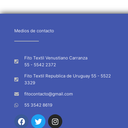
Medios de contacto
Fito Textil Venustiano Carranza
55 - 5542 2372
Fito Textil Republica de Uruguay 55 - 5522
3329
fitocontacto@gmail.com
55 3542 8619
F
T
I
a
w
n