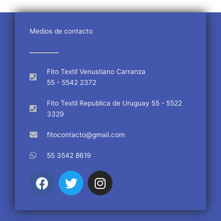
Medios de contacto
Fito Textil Venustiano Carranza
55 - 5542 2372
Fito Textil Republica de Uruguay 55 - 5522
3329
fitocontacto@gmail.com
55 3542 8619
F
T
I
a
w
n
c
i
s
e
t
t