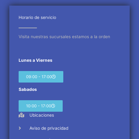
b
t
a
o
e
g
o
r
r
Horario de servicio
k
a
m
Visita nuestras sucursales estamos a la orden
Lunes a Viernes
09:00 - 17:00
Sabados
10:00 - 17:00
Ubicaciones
Aviso de privacidad