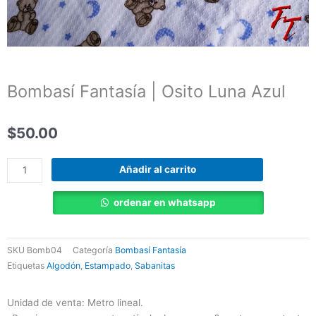
Bombasí Fantasía | Osito Luna Azul
$
50.00
Bombasí
Añadir al carrito
Fantasía
|
ordenar en whatsapp
Osito
Luna
Azul
SKU
Bomb04
Categoría
Bombasí Fantasía
cantidad
Etiquetas
Algodón
,
Estampado
,
Sabanitas
Unidad de venta: Metro lineal.