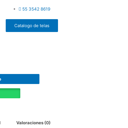
55 3542 8619
Catalogo de telas
o
l
Valoraciones (0)