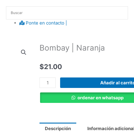
Ponte en contacto |​
Bombay | Naranja
$
21.00
Bombay
Añadir al carrit
|
Naranja
ordenar en whatsapp
cantidad
Descripción
Información adiciona