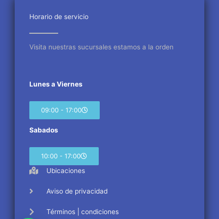
o
e
g
o
r
r
Horario de servicio
k
a
m
Visita nuestras sucursales estamos a la orden
Lunes a Viernes
09:00 - 17:00
Sabados
10:00 - 17:00
Ubicaciones
Aviso de privacidad
Términos | condiciones