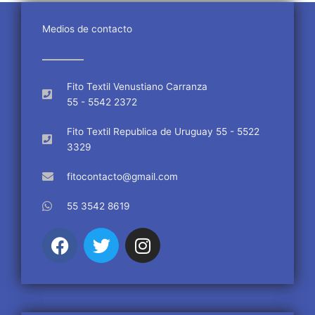
Medios de contacto
Fito Textil Venustiano Carranza
55 - 5542 2372
Fito Textil Republica de Uruguay 55 - 5522
3329
fitocontacto@gmail.com
55 3542 8619
F
T
I
a
w
n
c
i
s
e
t
t
b
t
a