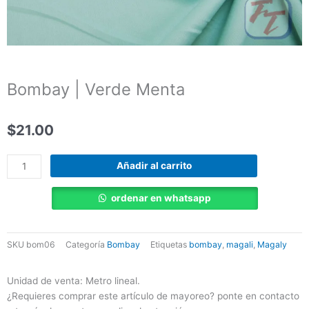
Bombay | Verde Menta
$
21.00
Bombay
Añadir al carrito
|
Verde
ordenar en whatsapp
Menta
cantidad
SKU
bom06
Categoría
Bombay
Etiquetas
bombay
,
magali
,
Magaly
Unidad de venta: Metro lineal.
¿Requieres comprar este artículo de mayoreo? ponte en contacto