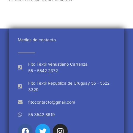
Medios de contacto
Fito Textil Venustiano Carranza
55 - 5542 2372
Fito Textil Republica de Uruguay 55 - 5522
3329
fitocontacto@gmail.com
55 3542 8619
F
T
I