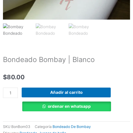
Bondeado Bombay | Blanco
$
80.00
Bondeado
Añadir al carrito
Bombay
|
ordenar en whatsapp
Blanco
cantidad
SKU
BonBom03
Categoría
Bondeado De Bombay