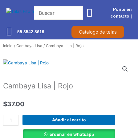
Ir
Ponte en
al
contacto |​
contenido
Catalogo de telas
55 3542 8619
Inicio
/
Cambaya Lisa
/ Cambaya Lisa | Rojo
Cambaya Lisa | Rojo
$
37.00
Cambaya
Añadir al carrito
Lisa
|
ordenar en whatsapp