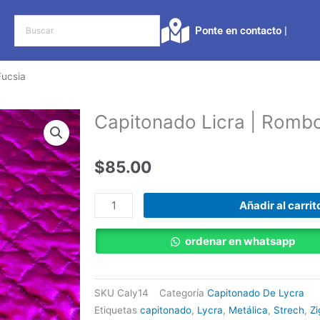
Ponte en contacto |​
Fucsia
Capitonado Licra | Romb
$
85.00
Capitonado
Añadir al carrit
Licra
|
ordenar en whatsapp
Rombo
Pequeño
Fucsia
SKU
Caly14
Categoría
Capitonado De Lycra
cantidad
Etiquetas
capitonado
,
Lycra
,
Metálica
,
Strech
,
Z