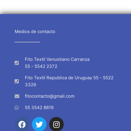
Medios de contacto
Fito Textil Venustiano Carranza
55 - 5542 2372
Fito Textil Republica de Uruguay 55 - 5522
3329
fitocontacto@gmail.com
55 3542 8619
F
T
I
a
w
n