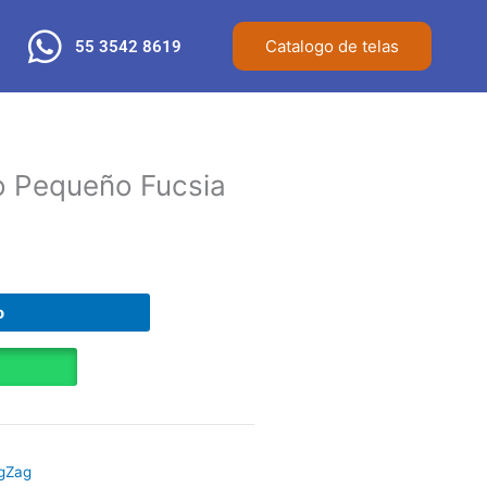
Catalogo de telas
55 3542 8619
o Pequeño Fucsia
o
igZag