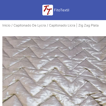
Ir
al
FitoTextil
contenido
Inicio
/
Capitonado De Lycra
/ Capitonado Licra | Zig Zag Plata