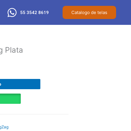
Catalogo de telas
55 3542 8619
g Plata
o
igZag