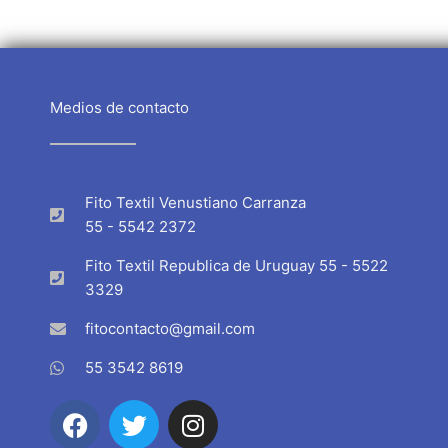
Medios de contacto
Fito Textil Venustiano Carranza
55 - 5542 2372
Fito Textil Republica de Uruguay 55 - 5522
3329
fitocontacto@gmail.com
55 3542 8619
F
T
I
a
w
n