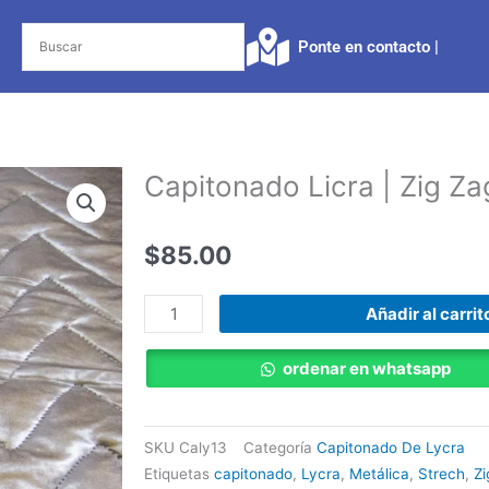
Ponte en contacto |​
Capitonado Licra | Zig Za
$
85.00
Capitonado
Añadir al carrit
Licra
|
ordenar en whatsapp
Zig
Zag
Plata
SKU
Caly13
Categoría
Capitonado De Lycra
cantidad
Etiquetas
capitonado
,
Lycra
,
Metálica
,
Strech
,
Z