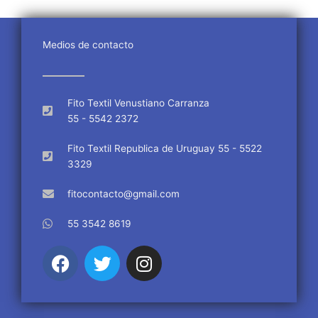
Medios de contacto
Fito Textil Venustiano Carranza
55 - 5542 2372
Fito Textil Republica de Uruguay 55 - 5522
3329
fitocontacto@gmail.com
55 3542 8619
F
T
I
a
w
n
c
i
s
e
t
t