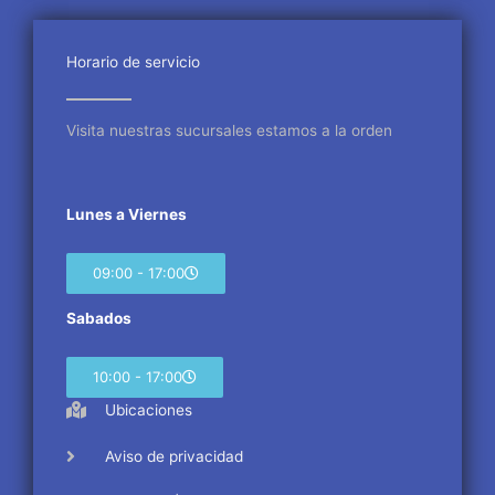
b
t
a
o
e
g
o
r
r
Horario de servicio
k
a
m
Visita nuestras sucursales estamos a la orden
Lunes a Viernes
09:00 - 17:00
Sabados
10:00 - 17:00
Ubicaciones
Aviso de privacidad