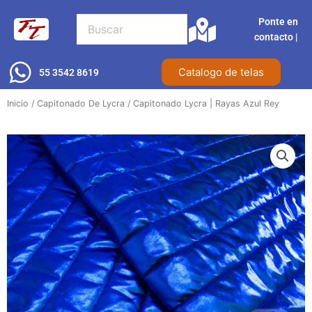
Ir
Ponte en
al
contacto |​
contenido
Catalogo de telas
55 3542 8619
Inicio
/
Capitonado De Lycra
/ Capitonado Lycra | Rayas Azul Rey