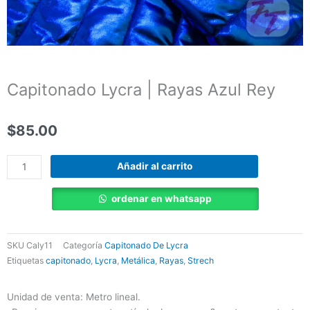
Capitonado Lycra | Rayas Azul Rey
$
85.00
Capitonado
Añadir al carrito
Lycra
|
ordenar en whatsapp
Rayas
Azul
Rey
SKU
Caly11
Categoría
Capitonado De Lycra
cantidad
Etiquetas
capitonado
,
Lycra
,
Metálica
,
Rayas
,
Strech
Unidad de venta: Metro lineal.