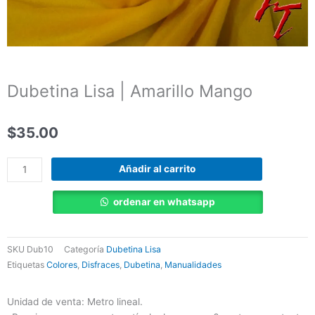
Dubetina Lisa | Amarillo Mango
$
35.00
Dubetina
Añadir al carrito
Lisa
|
ordenar en whatsapp
Amarillo
Mango
cantidad
SKU
Dub10
Categoría
Dubetina Lisa
Etiquetas
Colores
,
Disfraces
,
Dubetina
,
Manualidades
Unidad de venta: Metro lineal.