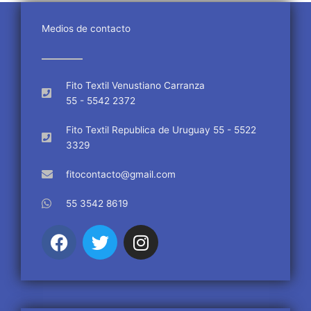
Medios de contacto
Fito Textil Venustiano Carranza
55 - 5542 2372
Fito Textil Republica de Uruguay 55 - 5522
3329
fitocontacto@gmail.com
55 3542 8619
F
T
I
a
w
n
c
i
s
e
t
t
b
t
a