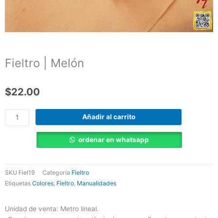
Fieltro | Melón
$
22.00
Fieltro
Añadir al carrito
|
Melón
ordenar en whatsapp
cantidad
SKU
Fiel19
Categoría
Fieltro
Etiquetas
Colores
,
Fieltro
,
Manualidades
Unidad de venta: Metro lineal.