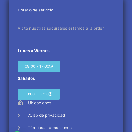
o
e
g
o
r
r
Horario de servicio
k
a
m
Visita nuestras sucursales estamos a la orden
Lunes a Viernes
09:00 - 17:00
Sabados
10:00 - 17:00
Ubicaciones
Aviso de privacidad
Términos | condiciones