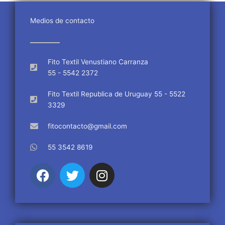
Medios de contacto
Fito Textil Venustiano Carranza
55 - 5542 2372
Fito Textil Republica de Uruguay 55 - 5522
3329
fitocontacto@gmail.com
55 3542 8619
F
T
I
a
w
n
c
i
s
e
t
t
b
t
a