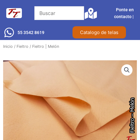
Ir
Ponte en
al
contacto |​
contenido
Catalogo de telas
55 3542 8619
Inicio
/
Fieltro
/ Fieltro | Melón