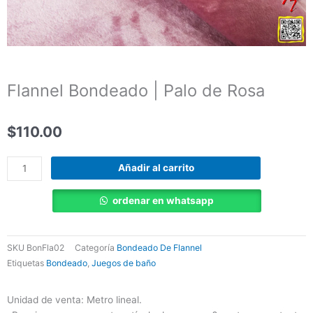
Flannel Bondeado | Palo de Rosa
$
110.00
Flannel
Añadir al carrito
Bondeado
|
ordenar en whatsapp
Palo
de
Rosa
SKU
BonFla02
Categoría
Bondeado De Flannel
cantidad
Etiquetas
Bondeado
,
Juegos de baño
Unidad de venta: Metro lineal.