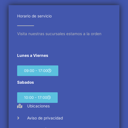
b
t
a
o
e
g
o
r
r
Horario de servicio
k
a
m
Visita nuestras sucursales estamos a la orden
Lunes a Viernes
09:00 - 17:00
Sabados
10:00 - 17:00
Ubicaciones
Aviso de privacidad