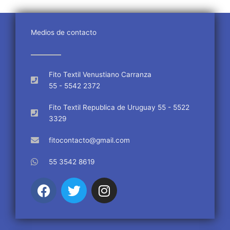
Medios de contacto
Fito Textil Venustiano Carranza
55 - 5542 2372
Fito Textil Republica de Uruguay 55 - 5522
3329
fitocontacto@gmail.com
55 3542 8619
F
T
I
a
w
n
c
i
s
e
t
t