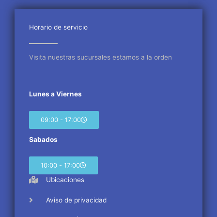
b
t
a
o
e
g
o
r
r
Horario de servicio
k
a
m
Visita nuestras sucursales estamos a la orden
Lunes a Viernes
09:00 - 17:00
Sabados
10:00 - 17:00
Ubicaciones
Aviso de privacidad