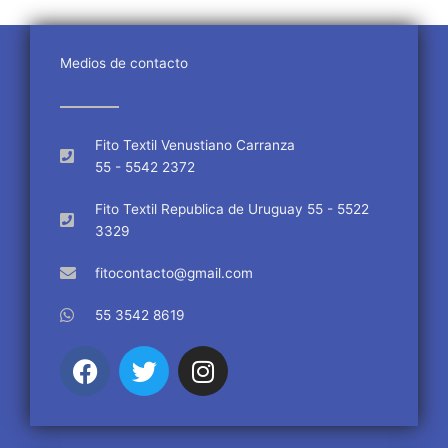
Medios de contacto
Fito Textil Venustiano Carranza
55 - 5542 2372
Fito Textil Republica de Uruguay 55 - 5522
3329
fitocontacto@gmail.com
55 3542 8619
F
T
I
a
w
n
c
i
s
e
t
t