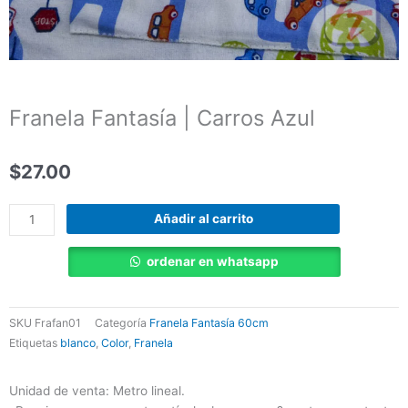
Franela Fantasía | Carros Azul
$
27.00
Franela
Añadir al carrito
Fantasía
|
ordenar en whatsapp
Carros
Azul
cantidad
SKU
Frafan01
Categoría
Franela Fantasía 60cm
Etiquetas
blanco
,
Color
,
Franela
Unidad de venta: Metro lineal.