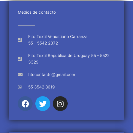
Medios de contacto
Fito Textil Venustiano Carranza
55 - 5542 2372
Fito Textil Republica de Uruguay 55 - 5522
3329
fitocontacto@gmail.com
55 3542 8619
F
T
I
a
w
n
c
i
s
e
t
t
b
t
a