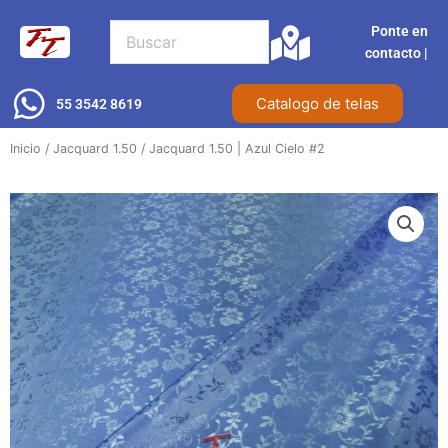
Ir
Ponte en
al
contacto |​
contenido
Catalogo de telas
55 3542 8619
Inicio
/
Jacquard 1.50
/ Jacquard 1.50 | Azul Cielo #2