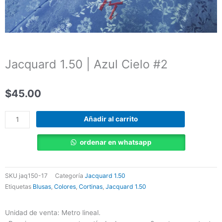
Jacquard 1.50 | Azul Cielo #2
$
45.00
Jacquard
Añadir al carrito
1.50
|
ordenar en whatsapp
Azul
Cielo
#2
SKU
jaq150-17
Categoría
Jacquard 1.50
cantidad
Etiquetas
Blusas
,
Colores
,
Cortinas
,
Jacquard 1.50
Unidad de venta: Metro lineal.