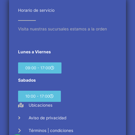
o
e
g
o
r
r
Horario de servicio
k
a
m
Visita nuestras sucursales estamos a la orden
Lunes a Viernes
09:00 - 17:00
Sabados
10:00 - 17:00
Ubicaciones
Aviso de privacidad
Términos | condiciones