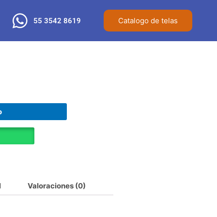
Catalogo de telas
55 3542 8619
o
l
Valoraciones (0)