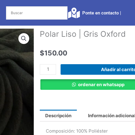
Ponte en contacto |​
Polar Liso | Gris Oxford
$
150.00
Polar
Añadir al carrit
Liso
|
ordenar en whatsapp
Gris
Oxford
cantidad
Descripción
Información adiciona
Composición: 100% Poliéster