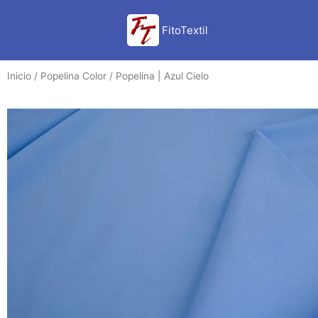
Ir
al
FitoTextil
contenido
Inicio
/
Popelina Color
/ Popelina | Azul Cielo