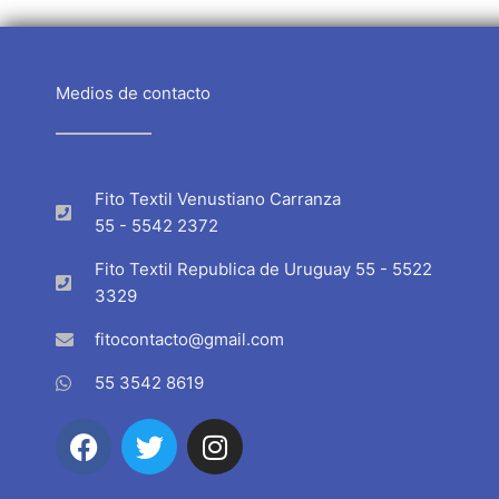
Medios de contacto
Fito Textil Venustiano Carranza
55 - 5542 2372
Fito Textil Republica de Uruguay 55 - 5522
3329
fitocontacto@gmail.com
55 3542 8619
F
T
I
a
w
n
c
i
s