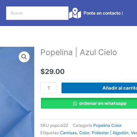
Ponte en contacto |​
Popelina | Azul Cielo
$
29.00
Popelina
Añadir al carrit
|
Azul
ordenar en whatsapp
Cielo
cantidad
SKU
popcol22
Categoría
Popelina Color
Etiquetas
Camisas
,
Color
,
Poliester | Algodón
,
Ve