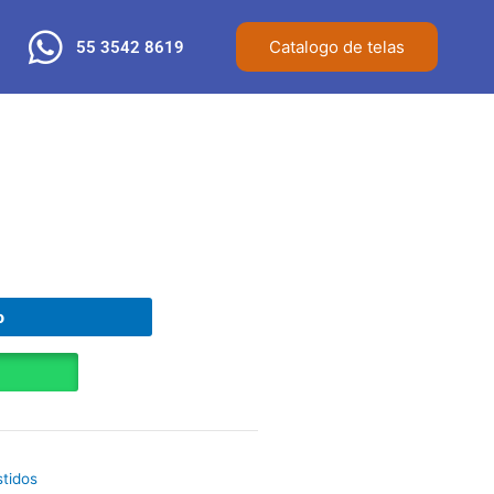
Catalogo de telas
55 3542 8619
o
stidos