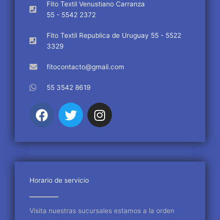
Fito Textil Venustiano Carranza
55 - 5542 2372
Fito Textil Republica de Uruguay 55 - 5522
3329
fitocontacto@gmail.com
55 3542 8619
F
T
I
a
w
n
c
i
s
e
t
t
b
t
a
o
e
g
o
r
r
Horario de servicio
k
a
m
Visita nuestras sucursales estamos a la orden