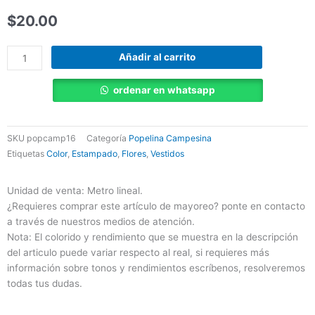
$
20.00
Popelina
Añadir al carrito
campesina
|
ordenar en whatsapp
Flor
mediana
Manzana
SKU
popcamp16
Categoría
Popelina Campesina
cantidad
Etiquetas
Color
,
Estampado
,
Flores
,
Vestidos
Unidad de venta: Metro lineal.
¿Requieres comprar este artículo de mayoreo? ponte en contacto
a través de nuestros medios de atención.
Nota: El colorido y rendimiento que se muestra en la descripción
del articulo puede variar respecto al real, si requieres más
información sobre tonos y rendimientos escríbenos, resolveremos
todas tus dudas.