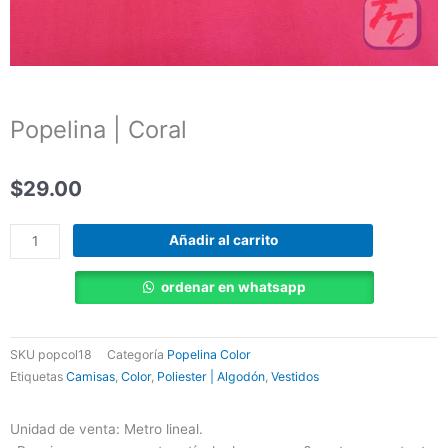
Popelina | Coral
$
29.00
Popelina
Añadir al carrito
|
Coral
ordenar en whatsapp
cantidad
SKU
popcol18
Categoría
Popelina Color
Etiquetas
Camisas
,
Color
,
Poliester | Algodón
,
Vestidos
Unidad de venta: Metro lineal.