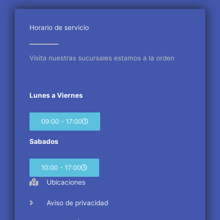
b
t
a
o
e
g
o
r
r
Horario de servicio
k
a
m
Visita nuestras sucursales estamos a la orden
Lunes a Viernes
09:00 - 17:00
Sabados
10:00 - 17:00
Ubicaciones
Aviso de privacidad