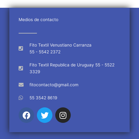
Medios de contacto
Fito Textil Venustiano Carranza
55 - 5542 2372
Fito Textil Republica de Uruguay 55 - 5522
3329
fitocontacto@gmail.com
55 3542 8619
F
T
I
a
w
n
c
i
s
e
t
t