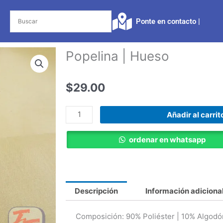
Ponte en contacto |​
Popelina | Hueso
$
29.00
Popelina
Añadir al carrit
|
Hueso
ordenar en whatsapp
cantidad
Descripción
Información adiciona
Composición
: 90% Poliéster | 10% Algodó