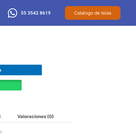
Catalogo de telas
55 3542 8619
o
l
Valoraciones (0)
n