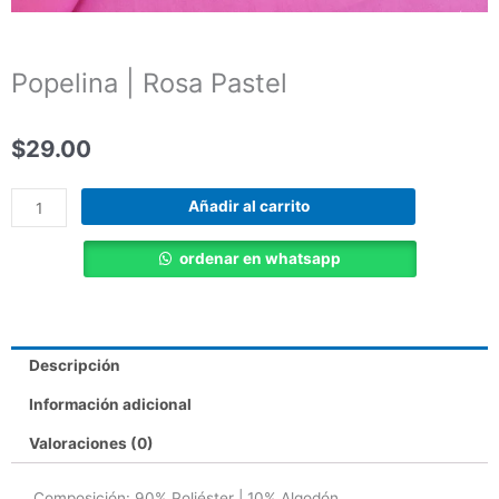
Popelina | Rosa Pastel
$
29.00
Popelina
Añadir al carrito
|
Rosa
ordenar en whatsapp
Pastel
cantidad
Descripción
Información adicional
Valoraciones (0)
Composición
: 90% Poliéster | 10% Algodón