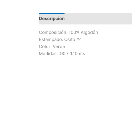
#4
Verde
cantidad
Descripción
Información adicional
Valo
Composición
: 100% Algodón
Estampado: Osito #4
Color: Verde
Medidas: .90 * 1.10mts