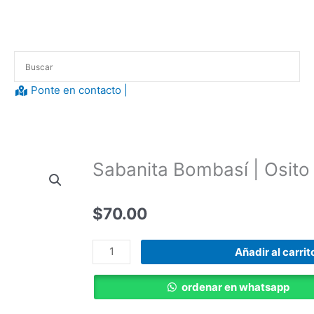
Ponte en contacto |​
Sabanita Bombasí | Osito
$
70.00
Sabanita
Añadir al carrit
Bombasí
|
ordenar en whatsapp
Osito