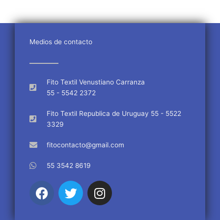
Medios de contacto
Fito Textil Venustiano Carranza
55 - 5542 2372
Fito Textil Republica de Uruguay 55 - 5522
3329
fitocontacto@gmail.com
55 3542 8619
F
T
I
a
w
n
c
i
s