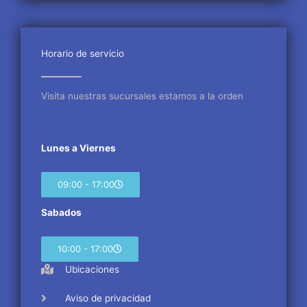
e
t
t
b
t
a
o
e
g
o
r
r
Horario de servicio
k
a
m
Visita nuestras sucursales estamos a la orden
Lunes a Viernes
09:00 - 17:00
Sabados
10:00 - 17:00
Ubicaciones
Aviso de privacidad