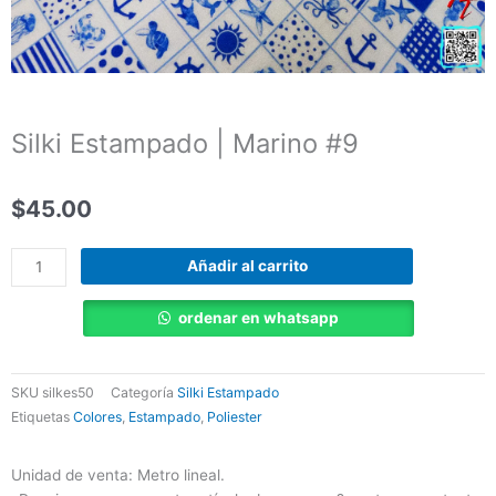
Silki Estampado | Marino #9
$
45.00
Silki
Añadir al carrito
Estampado
|
ordenar en whatsapp
Marino
#9
cantidad
SKU
silkes50
Categoría
Silki Estampado
Etiquetas
Colores
,
Estampado
,
Poliester
Unidad de venta: Metro lineal.