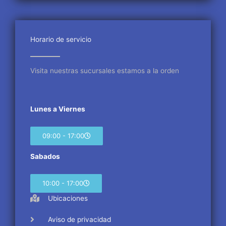
e
t
t
b
t
a
o
e
g
o
r
r
Horario de servicio
k
a
m
Visita nuestras sucursales estamos a la orden
Lunes a Viernes
09:00 - 17:00
Sabados
10:00 - 17:00
Ubicaciones
Aviso de privacidad