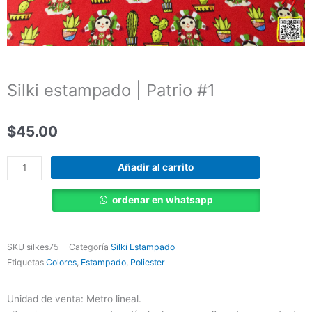
Silki estampado | Patrio #1
$
45.00
Silki
Añadir al carrito
estampado
|
ordenar en whatsapp
Patrio
#1
cantidad
SKU
silkes75
Categoría
Silki Estampado
Etiquetas
Colores
,
Estampado
,
Poliester
Unidad de venta: Metro lineal.