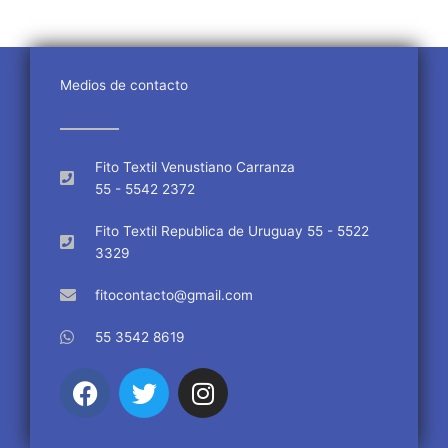
Medios de contacto
Fito Textil Venustiano Carranza
55 - 5542 2372
Fito Textil Republica de Uruguay 55 - 5522
3329
fitocontacto@gmail.com
55 3542 8619
F
T
I
a
w
n
c
i
s