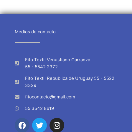
Medios de contacto
Fito Textil Venustiano Carranza
55 - 5542 2372
Fito Textil Republica de Uruguay 55 - 5522
3329
fitocontacto@gmail.com
55 3542 8619
F
T
I
a
w
n