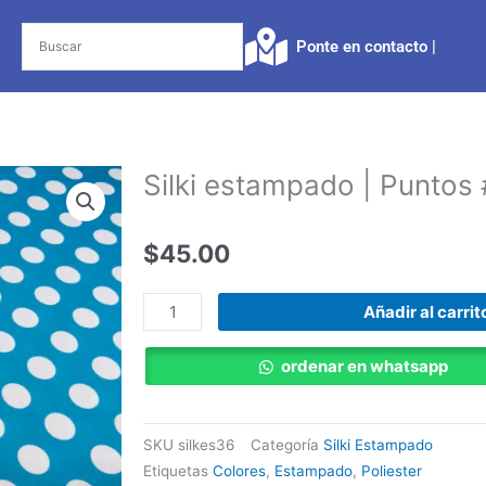
Ponte en contacto |​
Silki estampado | Puntos
$
45.00
Silki
Añadir al carrit
estampado
|
ordenar en whatsapp
Puntos
#3
cantidad
SKU
silkes36
Categoría
Silki Estampado
Etiquetas
Colores
,
Estampado
,
Poliester