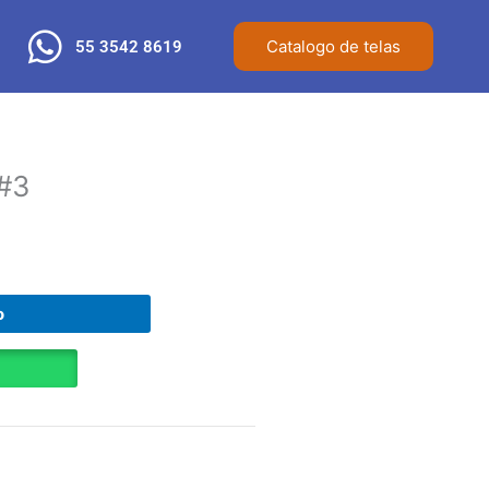
Catalogo de telas
55 3542 8619
 #3
o