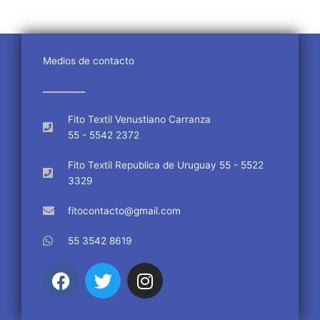
Medios de contacto
Fito Textil Venustiano Carranza
55 - 5542 2372
Fito Textil Republica de Uruguay 55 - 5522
3329
fitocontacto@gmail.com
55 3542 8619
F
T
I
a
w
n
c
i
s