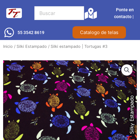
Ir
Ponte en
al
contacto |​
contenido
Catalogo de telas
55 3542 8619
Inicio
/
Silki Estampado
/ Silki estampado | Tortugas #3