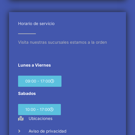
e
t
t
b
t
a
o
e
g
o
r
r
Horario de servicio
k
a
m
Visita nuestras sucursales estamos a la orden
Lunes a Viernes
09:00 - 17:00
Sabados
10:00 - 17:00
Ubicaciones
Aviso de privacidad