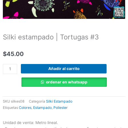
Silki estampado | Tortugas #3
$
45.00
Silki
Añadir al carrito
estampado
|
ordenar en whatsapp
Tortugas
#3
cantidad
SKU
silkes08
Categoría
Silki Estampado
Etiquetas
Colores
,
Estampado
,
Poliester
Unidad de venta: Metro lineal.