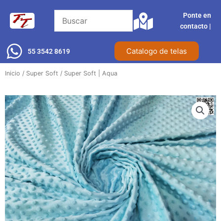
Ir
Ponte en
al
contacto |​
contenido
Catalogo de telas
55 3542 8619
Inicio
/
Super Soft
/ Super Soft | Aqua