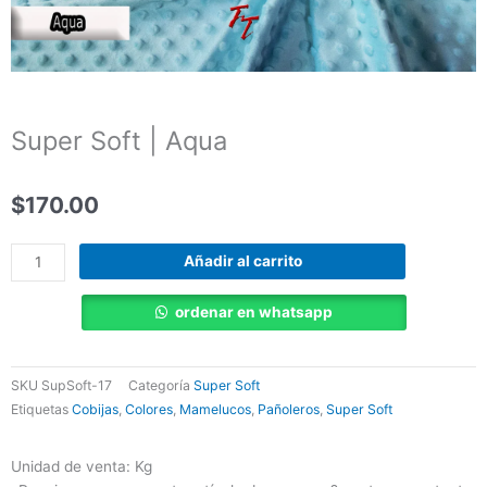
Super Soft | Aqua
$
170.00
Super
Añadir al carrito
Soft
|
ordenar en whatsapp
Aqua
cantidad
SKU
SupSoft-17
Categoría
Super Soft
Etiquetas
Cobijas
,
Colores
,
Mamelucos
,
Pañoleros
,
Super Soft
Unidad de venta: Kg