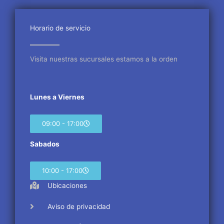
b
t
a
o
e
g
o
r
r
Horario de servicio
k
a
m
Visita nuestras sucursales estamos a la orden
Lunes a Viernes
09:00 - 17:00
Sabados
10:00 - 17:00
Ubicaciones
Aviso de privacidad