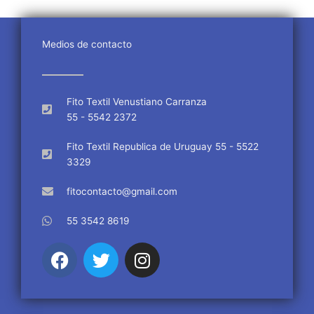
Medios de contacto
Fito Textil Venustiano Carranza
55 - 5542 2372
Fito Textil Republica de Uruguay 55 - 5522
3329
fitocontacto@gmail.com
55 3542 8619
F
T
I
a
w
n
c
i
s
e
t
t