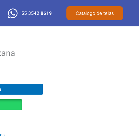
Catalogo de telas
55 3542 8619
zana
o
dos