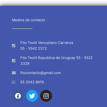
Medios de contacto
Fito Textil Venustiano Carranza
55 - 5542 2372
Fito Textil Republica de Uruguay 55 - 5522
3329
fitocontacto@gmail.com
55 3542 8619
F
T
I
a
w
n
c
i
s