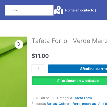
Ponte en contacto |​
Tafeta Forro | Verde Man
$
11.00
Tafeta
Añadir al carrit
Forro
|
ordenar en whatsapp
Verde
Manzana
cantidad
SKU
TafFor-10
Categoría
Tafeta Forro
Etiquetas
Bolsas
,
Colores
,
Forro
,
mochilas
,
Vesti