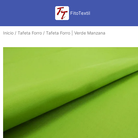
Ir
al
FitoTextil
contenido
Inicio
/
Tafeta Forro
/ Tafeta Forro | Verde Manzana