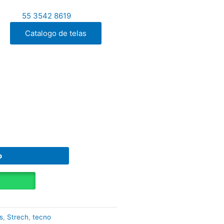
55 3542 8619
Catalogo de telas
o
s
,
Strech
,
tecno