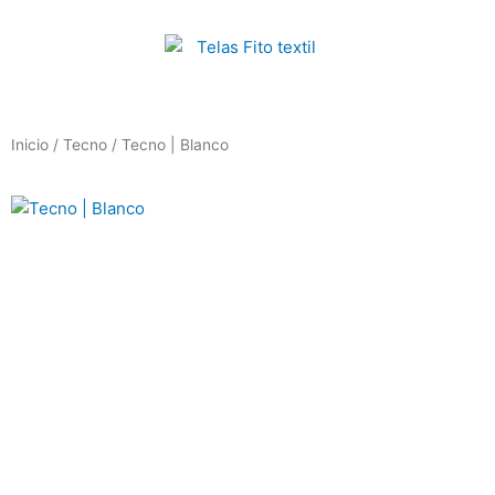
Ir
al
contenido
FitoTextil
Inicio
/
Tecno
/ Tecno | Blanco