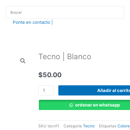
Ponte en contacto |​
Tecno | Blanco
$
50.00
Tecno
Añadir al carrit
|
Blanco
ordenar en whatsapp
cantidad
SKU
tecn11
Categoría
Tecno
Etiquetas
Colore