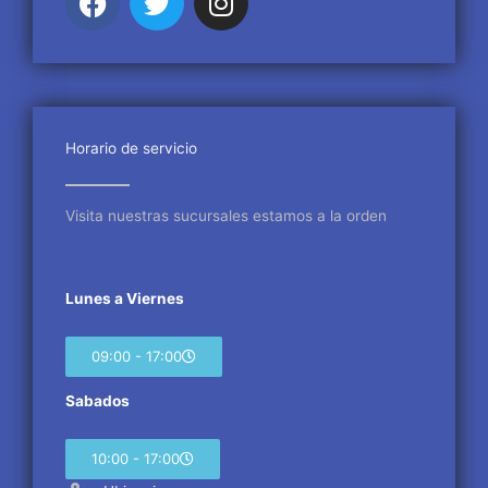
a
w
n
c
i
s
e
t
t
b
t
a
o
e
g
o
r
r
Horario de servicio
k
a
m
Visita nuestras sucursales estamos a la orden
Lunes a Viernes
09:00 - 17:00
Sabados
10:00 - 17:00