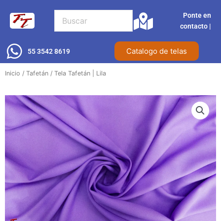
Ir
Ponte en
al
contacto |​
contenido
Catalogo de telas
55 3542 8619
Inicio
/
Tafetán
/ Tela Tafetán | Lila