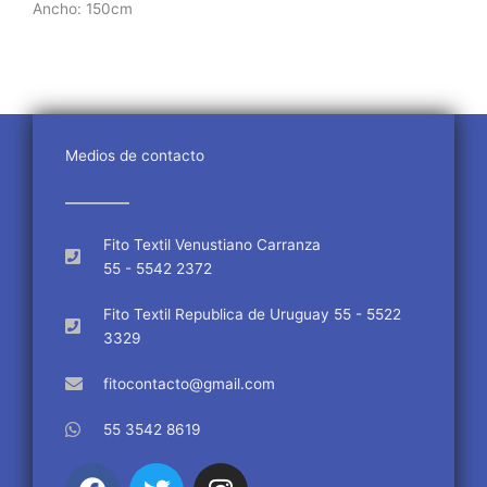
Ancho: 150cm
Medios de contacto
Fito Textil Venustiano Carranza
55 - 5542 2372
Fito Textil Republica de Uruguay 55 - 5522
3329
fitocontacto@gmail.com
55 3542 8619
F
T
I