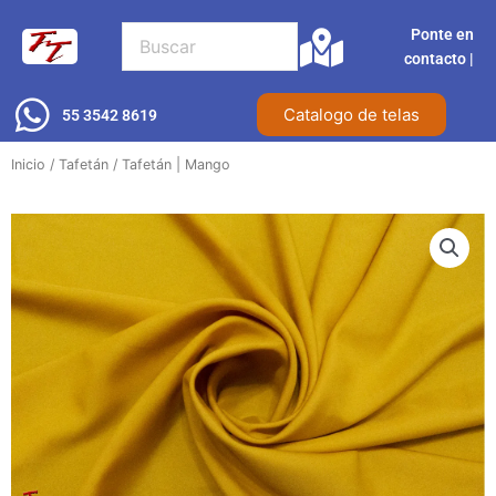
Ir
Ponte en
al
contacto |​
contenido
Catalogo de telas
55 3542 8619
Inicio
/
Tafetán
/ Tafetán | Mango