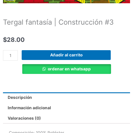
Tergal fantasía | Construcción #3
$
28.00
Tergal
Añadir al carrito
fantasía
|
ordenar en whatsapp
Construcción
#3
cantidad
Descripción
Información adicional
Valoraciones (0)
Composición: 100% Poliéster