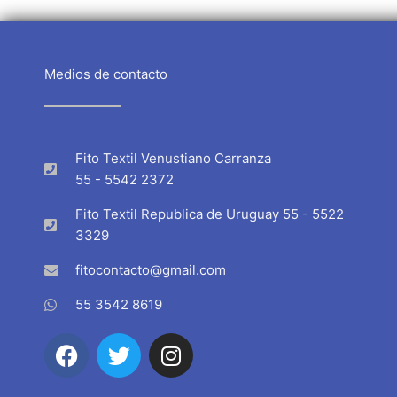
Medios de contacto
Fito Textil Venustiano Carranza
55 - 5542 2372
Fito Textil Republica de Uruguay 55 - 5522
3329
fitocontacto@gmail.com
55 3542 8619
F
T
I
a
w
n
c
i
s