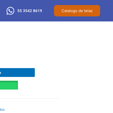
Catalogo de telas
55 3542 8619
o
dos