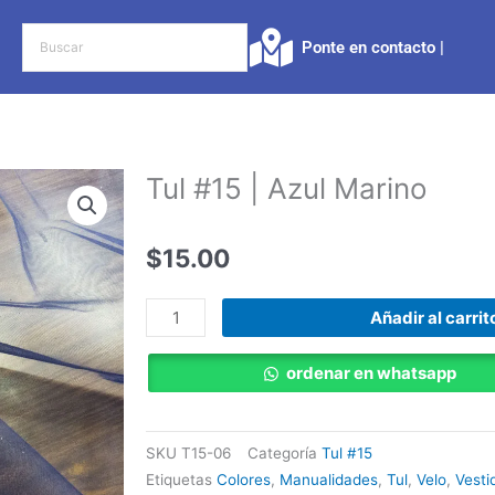
Ponte en contacto |​
Tul #15 | Azul Marino
$
15.00
Tul
Añadir al carrit
#15
|
ordenar en whatsapp
Azul
Marino
cantidad
SKU
T15-06
Categoría
Tul #15
Etiquetas
Colores
,
Manualidades
,
Tul
,
Velo
,
Vesti