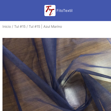
Ir
al
FitoTextil
contenido
Inicio
/
Tul #15
/ Tul #15 | Azul Marino