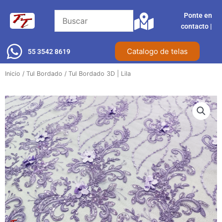
Ir
Ponte en
al
contacto |​
contenido
Catalogo de telas
55 3542 8619
Inicio
/
Tul Bordado
/ Tul Bordado 3D | Lila