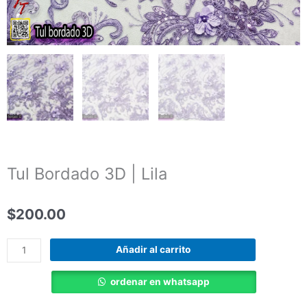
Tul Bordado 3D | Lila
$
200.00
Tul
Añadir al carrito
Bordado
3D
ordenar en whatsapp
|
Lila