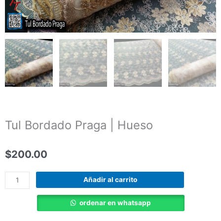
Tul Bordado Praga | Hueso
$
200.00
Tul
Añadir al carrito
Bordado
Praga
ordenar en whatsapp
|
Hueso