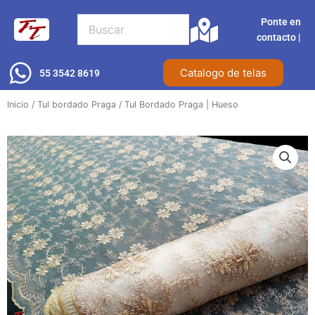
Ir
Ponte en
al
contacto |​
contenido
Catalogo de telas
55 3542 8619
Inicio
/
Tul bordado Praga
/ Tul Bordado Praga | Hueso