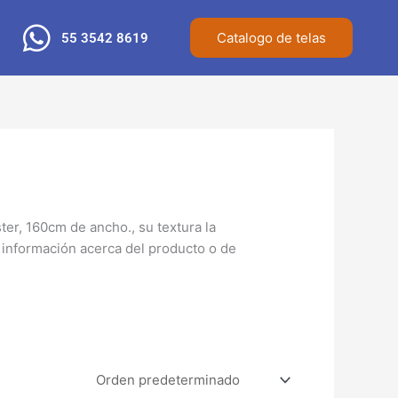
Catalogo de telas
55 3542 8619
ster, 160cm de ancho., su textura la
 información acerca del producto o de