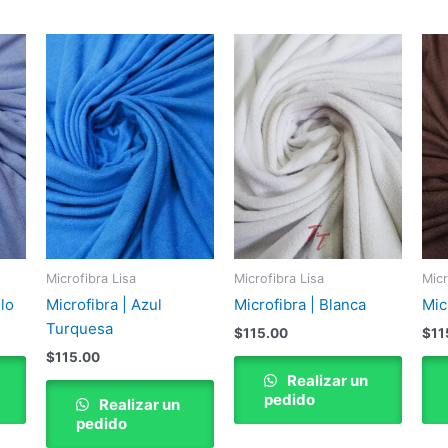
Microfibra Lisa
Microfibra Lisa
Micr
elo
Microfibra | Azul
Microfibra | Blanca
Mic
Turquesa
$
115.00
$
11
$
115.00
Realizar un
pedido
Realizar un
pedido