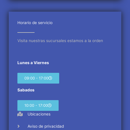
e
t
t
b
t
a
o
e
g
o
r
r
Horario de servicio
k
a
m
Visita nuestras sucursales estamos a la orden
Lunes a Viernes
09:00 - 17:00
Sabados
10:00 - 17:00
Ubicaciones
Aviso de privacidad