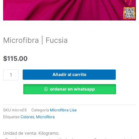
Microfibra | Fucsia
$
115.00
Microfibra
Añadir al carrito
|
Fucsia
ordenar en whatsapp
cantidad
SKU
micro05
Categoría
Microfibra Lisa
Etiquetas
Colores
,
Microfibra
Unidad de venta: Kilogramo.