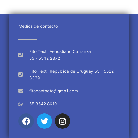
Medios de contacto
Fito Textil Venustiano Carranza
55 - 5542 2372
Fito Textil Republica de Uruguay 55 - 5522
3329
fitocontacto@gmail.com
55 3542 8619
F
T
I
a
w
n
c
i
s