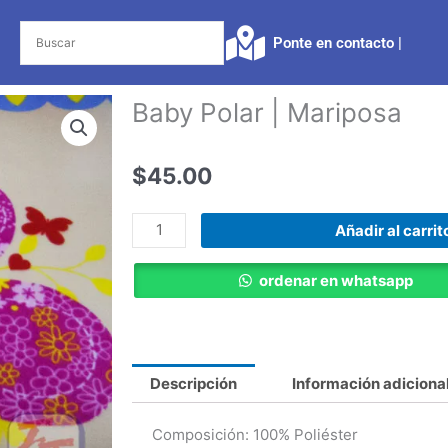
Ponte en contacto |​
Baby Polar | Mariposa
$
45.00
Baby
Añadir al carrit
Polar
|
ordenar en whatsapp
Mariposa
cantidad
Descripción
Información adiciona
Composición: 100% Poliéster