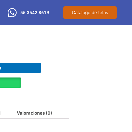
Catalogo de telas
55 3542 8619
o
l
Valoraciones (0)